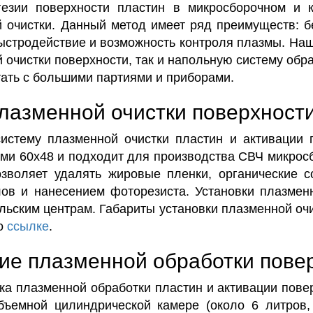
езии поверхности пластин в микросборочном и к
 очистки. Данный метод имеет ряд преимуществ: б
быстродействие и возможность контроля плазмы. На
 очистки поверхности, так и напольную систему обр
ать с большими партиями и приборами.
лазменной очистки поверхности 
стему плазменной очистки пластин и активации п
ами 60х48 и подходит для производства СВЧ микрос
озволяет удалять жировые пленки, органические 
ов и нанесением фоторезиста. Установки плазменн
льским центрам. Габариты установки плазменной оч
по
ссылке
.
ие плазменной обработки пове
ка плазменной обработки пластин и активации пове
бъемной цилиндрической камере (около 6 литров