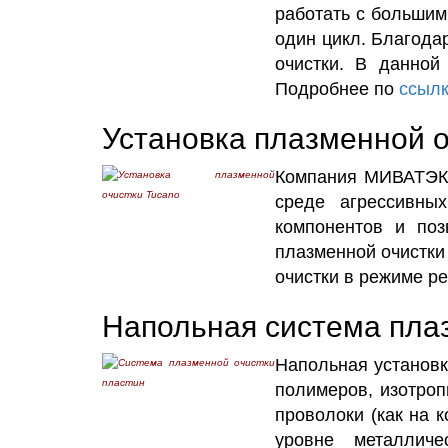
работать с большим
один цикл. Благода
очистки. В данной
Подробнее по
ссыл
Установка плазменной о
Компания МИВАТЭК р
среде агрессивны
компонентов и поз
плазменной очистки
очистки в режиме р
Напольная система плаз
Напольная установк
полимеров, изотроп
проволоки (как на 
уровне металлич