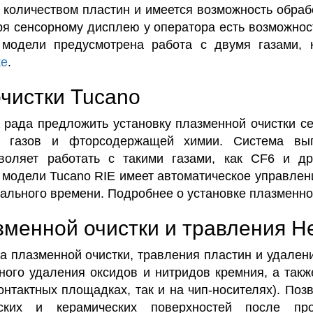
 количеством пластин и имеется возможность обраб
ря сенсорному дисплею у оператора есть возможнос
 модели предусмотрена работа с двумя газами, к
ке
.
чистки Tucano
ада предложить установку плазменной очистки сер
х газов и фторсодержащей химии. Система вып
воляет работать с такими газами, как CF6 и д
 модели Tucano RIE имеет автоматическое управлен
еального времени. Подробнее о установке плазменно
менной очистки и травления H
а плазменной очистки, травления пластин и удален
ного удаления оксидов и нитридов кремния, а такж
контактных площадках, так и на чип-носителях). Поз
еских и керамических поверхностей после п