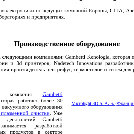
оэлектроники от ведущих компаний Европы, США, Азии
бораториях и предприятиях.
Производственное оборудование
 следующими компаниями: Gambetti Kenologia, которая п
фии и 3d принтеров, Nadetech Innovations разработч
ания-производитель центрифуг, термостолов и ситем для
кая компания
Gambetti
которая работает более 30
Microlight 3D S. A. S. (Франци
е вакуумного оборудования
 плазменной очистки
. Уже
 десятилетий Gambetti
занимается разработкой
ных продуктов в секторе