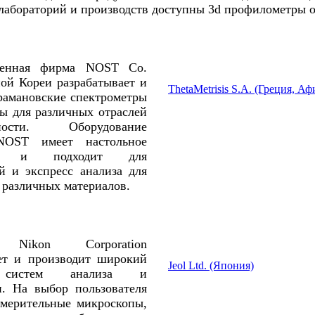
лабораторий и производств доступны 3d профилометры о
венная фирма NOST Co.
ой Кореи разрабатывает и
ThetaMetrisis S.A. (Греция, А
рамановские спектрометры
ы для различных отраслей
ности. Оборудование
NOST имеет настольное
ие и подходит для
й и экспресс анализа для
 различных материалов.
 Nikon Corporation
ет и производит широкий
Jeol Ltd. (Япония)
 систем анализа и
. На выбор пользователя
мерительные микроскопы,