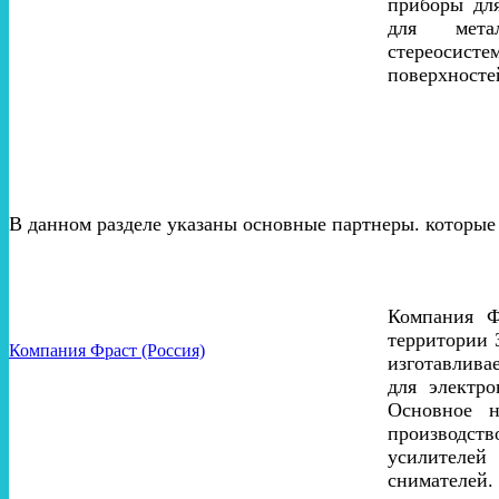
приборы для
для мета
стереоси
поверхносте
В данном разделе указаны основные партнеры. которы
Компания Ф
территории 
Компания Фраст (Россия)
изготавлива
для электро
Основное н
производст
усилителей
снимателей.