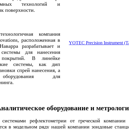
уумных технологий и
ик поверхности.
технологичная компания
ovations, расположенная в
YOTEC Precision Instrument (Т
Наварра разрабатывает и
 системы для нанесения
 покрытий. В линейке
акие системы, как дип
ановки спрей нанесения, а
борудования для
нинга.
налитическое оборудование и метролог
 системами рефлектометрии от греческой компании T
я в модельном ряду нашей компании зондовые станци