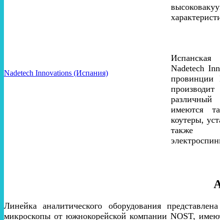
высоковак
характерист
Испанская 
Nadetech Inn
Nadetech Innovations (Испания)
провинции 
производит
различный
имеются т
коутеры, уст
также о
электроспин
А
Линейка аналитического оборудования представлена
микроскопы от южнокорейской компании NOST, имеютс