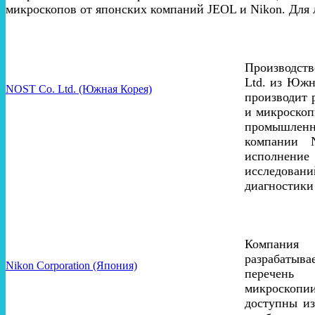
микроскопов от японских компаний JEOL и Nikon. Для 
Производст
Ltd. из Южн
NOST Co. Ltd. (Южная Корея)
производит 
и микроскоп
промышлен
компании 
исполнен
исследовани
диагностики
Компания
разрабатыва
Nikon Corporation (Япония)
перечень
микроскопии
доступны из