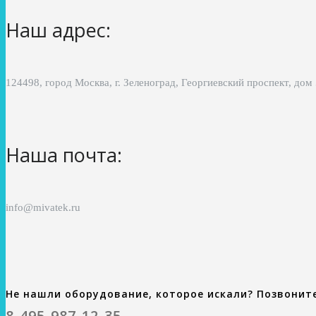
Наш адрес:
124498, город Москва, г. Зеленоград, Георгиевский проспект, дом
Наша почта:
info@mivatek.ru
Не нашли оборудование, которое искали? Позвонит
8-495-987-12-35