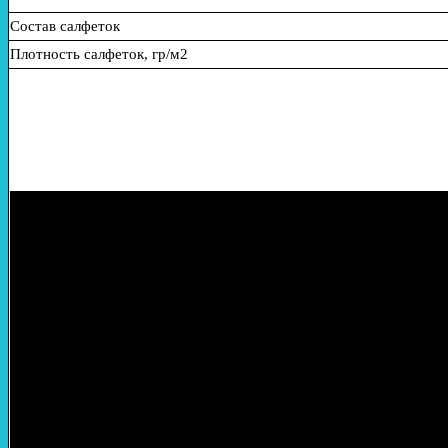
Состав салфеток
Плотность салфеток, гр/м2