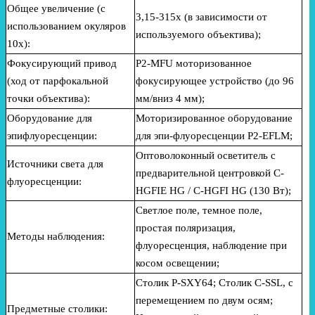
Общее увеличение (с
3,15-315x (в зависимости от
использованием окуляров
используемого объектива);
10x):
Фокусирующий привод
P2-MFU моторизованное
(ход от парфокальной
фокусирующее устройство (до 96
точки объектива):
мм/вниз 4 мм);
Оборудование для
М
оторизированное оборудование
эпифлуоресценции:
для эпи-флуоресценции P2-EFLM;
О
птоволоконный осветитель с
Источники света для
предварительной центровкой C-
флуоресценции:
HGFIE HG / C-HGFI HG (130 Вт);
С
ветлое поле, темное поле,
простая поляризация,
Методы наблюдения:
флуоресценция, наблюдение при
косом освещении;
С
толик P-SXY64;
С
толик C-SSL, с
перемещением по двум осям;
Предметные столики: