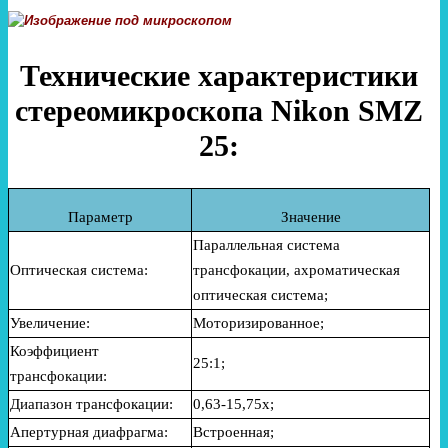
Технические характеристики
стереомикроскопа Nikon SMZ
25:
Параметр
Значение
П
араллельная система
Оптическая система:
трансфокации, ахроматическая
оптическая система;
Увеличение:
М
оторизированное;
Коэффициент
25:1;
трансфокации:
Диапазон трансфокации:
0,63-15,75х;
Апертурная диафрагма:
В
строенная;