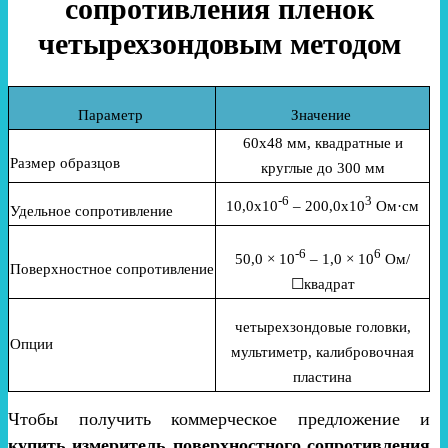
сопротивления пленок
четырехзондовым методом
Параметр
Значение
60х48 мм, квадратные и
Размер образцов
круглые до 300 мм
-6
3
10,0х10
– 200,0х10
Ом·см
Удельное сопротивление
-6
6
50,0 × 10
– 1,0 × 10
Ом/
Поверхностное сопротивление
☐квадрат
четырехзондовые головки,
Опции
мультиметр, калибровочная
пластина
Чтобы получить коммерческое предложение и
купить измеритель поверхностного сопротивления