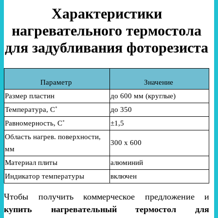
Характеристики
нагревательного термостола
для задубливания фоторезиста
Параметр
Значение
Размер пластин
до 60
0 мм (круглые)
Температура
,
С˚
до
35
0
Равномерность
,
С˚
±1,5
Область нагрев. поверхности,
300 х 600
мм
Материал плиты
алюминий
Индикатор температуры
включен
Чтобы получить коммерческое предложение и
купить нагревательный термостол для