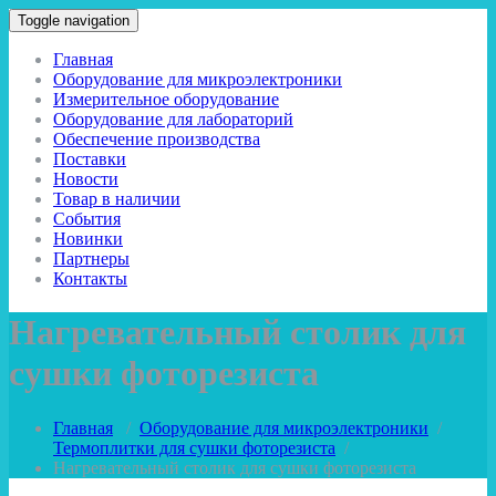
Toggle navigation
Главная
Оборудование для микроэлектроники
Измерительное оборудование
Оборудование для лабораторий
Обеспечение производства
Поставки
Новости
Товар в наличии
События
Новинки
Партнеры
Контакты
Нагревательный столик для
сушки фоторезиста
Главная
/
Оборудование для микроэлектроники
/
Термоплитки для сушки фоторезиста
/
Нагревательный столик для сушки фоторезиста