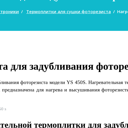
ктроники
/
Термоплитки для сушки фоторезиста
/
Нагр
а для задубливания фоторе
ливания фоторезиста модели YS 450S. Нагревательная т
 предназначена для нагрева и высушивания фоторезист
ательной термоплитки для задуб