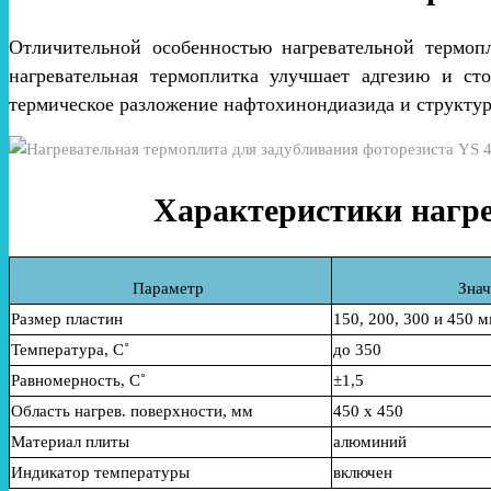
Отличительной особенностью нагревательной термопл
нагревательная термоплитка улучшает адгезию и ст
термическое разложение нафтохинондиазида и структур
Характеристики нагре
Параметр
Знач
Размер пластин
150, 200, 300 и 450 
Температура
,
С˚
до
35
0
Равномерность
,
С˚
±1,5
Область нагрев. поверхности, мм
450 х 450
Материал плиты
алюминий
Индикатор температуры
включен