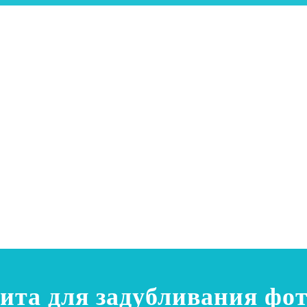
ита для задубливания фот