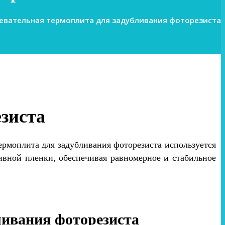
евательная термоплита для задубливания фоторезиста
зиста
ермоплита для задубливания фоторезиста используется
ивной пленки, обеспечивая равномерное и стабильное
ливания фоторезиста