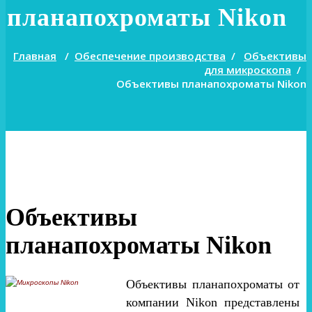
планапохроматы Nikon
Главная
/
Обеспечение производства
/
Объективы
для микроскопа
/
Объективы планапохроматы Nikon
Объективы
планапохроматы Nikon
Объективы планапохроматы от
компании Nikon представлены