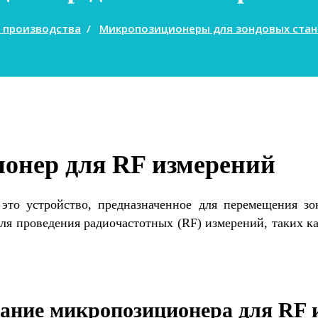
 производства
/
Микропозиционеры для зондовых ста
онер для RF измерений
о устройство, предназначенное для перемещения зон
я проведения радиочастотных (RF) измерений, таких ка
ание микропозиционера для RF 