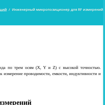
нций
/
Инженерный микропозиционер для RF измерений
да по трем осям (X, Y и Z) с высокой точностью.
к измерение проводимости, емкости, индуктивности и
измерений