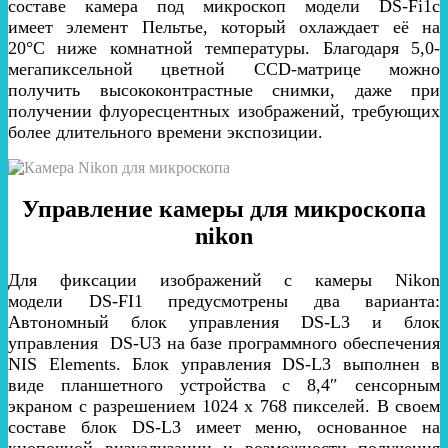
составе камера под микроскоп модели DS-Fi1c
имеет
элемент Пельтье, который охлаждает её на
20
°C
ниже комнатной температуры. Благодаря
5,0-
мегапиксельной цветной CCD-матрице
можно
получить высококонтрастные снимки, д
аже при
получении флуоресцентных изображений, требующих
более длительного времени экспозиции.
Управление камеры для микроскопа
nikon
Для фиксации изображений с камеры Nikon
модели
DS-FI1
предусмотрены два варианта:
Автономный блок управления DS-L3 и блок
управления DS-U3 на базе программного обеспечения
NIS Elements. Блок управления DS-L3 выполнен в
виде планшетного устройства с 8,4″ сенсорным
экраном с разрешением 1024 x 768 пикселей. В своем
составе блок DS-L3 имеет меню, основанное на