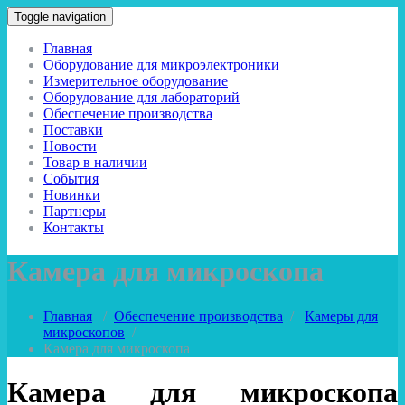
Toggle navigation
Главная
Оборудование для микроэлектроники
Измерительное оборудование
Оборудование для лабораторий
Обеспечение производства
Поставки
Новости
Товар в наличии
События
Новинки
Партнеры
Контакты
Камера для микроскопа
Главная
/
Обеспечение производства
/
Камеры для
микроскопов
/
Камера для микроскопа
Камера для микроскопа