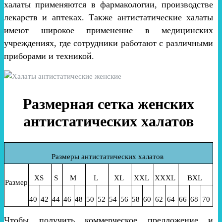
халаты применяются в фармакологии, производстве
лекарств и аптеках. Также антистатические халаты
имеют широкое применение в медицинских
учреждениях, где сотрудники работают с различными
приборами и техникой.
Размерная сетка женских
антистатических халатов
Размеры антистатических халатов
XS
S
M
L
XL
XXL
XXXL
BXL
Размер
40
42
44
46
48
50
52
54
56
58
60
62
64
66
68
70
Чтобы получить коммерческое предложение и