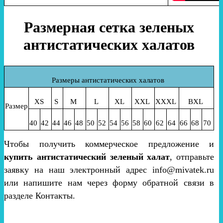
Размерная сетка зеленых
антистатических халатов
Размеры антистатических халатов
XS
S
M
L
XL
XXL
XXXL
BXL
Размер
40
42
44
46
48
50
52
54
56
58
60
62
64
66
68
70
Чтобы получить коммерческое предложение и
купить антистатический зеленый халат
, отправьте
заявку на наш электронный адрес info@mivatek.ru
или напишите нам через форму обратной связи в
разделе Контакты.