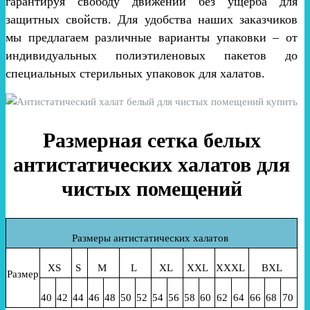
гарантируя свободу движений без ущерба для
защитных свойств. Для удобства наших заказчиков
мы предлагаем различные варианты упаковки – от
индивидуальных полиэтиленовых пакетов до
специальных стерильных упаковок для халатов.
Размерная сетка белых
антистатических халатов для
чистых помещений
Размеры антистатических халатов
XS
S
M
L
XL
XXL
XXXL
BXL
Размер
40
42
44
46
48
50
52
54
56
58
60
62
64
66
68
70