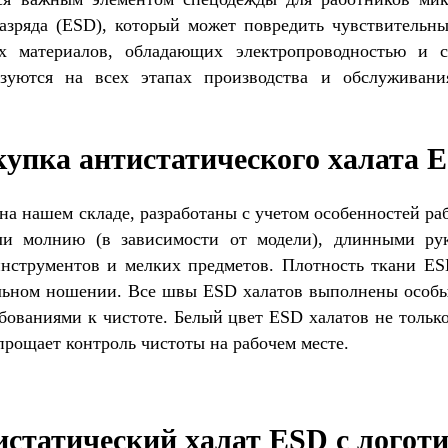
разряда (ESD), который может повредить чувствительн
х материалов, обладающих электропроводностью и сп
ьзуются на всех этапах производства и обслуживан
упка антистатического халата 
на нашем складе, разработаны с учетом особенностей ра
ли молнию (в зависимости от модели), длинными ру
нструментов и мелких предметов. Плотность ткани ES
ельном ношении. Все швы ESD халатов выполнены особы
бованиями к чистоте. Белый цвет ESD халатов не только
упрощает контроль чистоты на рабочем месте.
статический халат ESD с логот