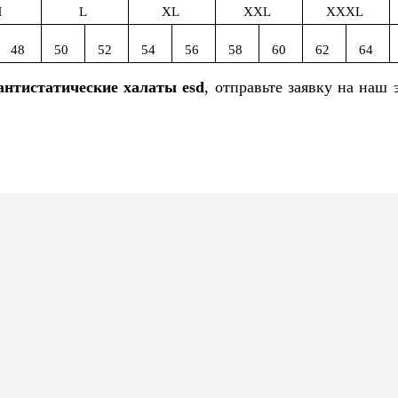
M
L
XL
XXL
XXXL
48
50
52
54
56
58
60
62
64
антистатические халаты esd
, отправьте заявку на наш