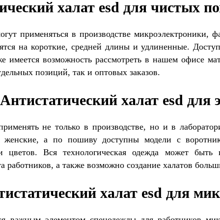
ический халат esd для чистых п
гут применяться в производстве микроэлектроники, ф
лятся на короткие, средней длины и удлиненные. Досту
е имеется возможность рассмотреть в нашем офисе мате
тдельных позиций, так и оптовых заказов.
Антистатический халат esd для 
рименять не только в производстве, но и в лаборато
 женские, а по пошиву доступны модели с воротник
и цветов. Вся технологическая одежда может быть и
та работников, а также возможно создание халатов больш
тистатический халат esd для ми
тся важным элементом спецодежды для работников ми