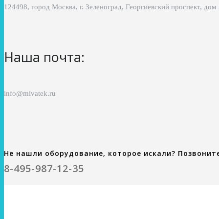
124498, город Москва, г. Зеленоград, Георгиевский проспект, дом
Наша почта:
info@mivatek.ru
Не нашли оборудование, которое искали? Позвонит
8-495-987-12-35