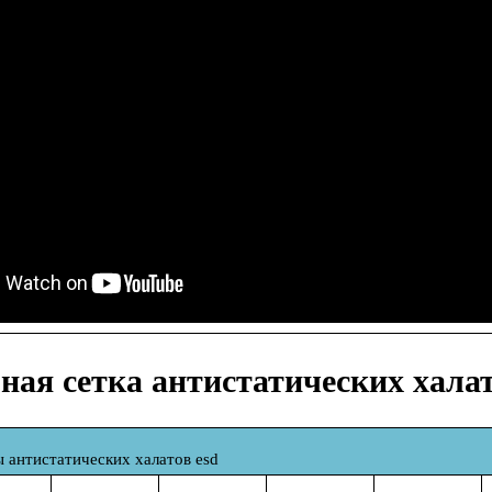
ная сетка антистатических халат
 антистатических халатов
esd