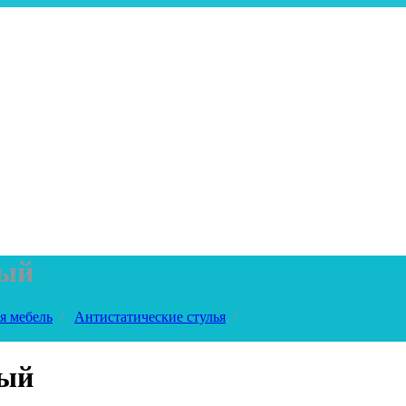
вый
я мебель
/
Антистатические стулья
/
вый