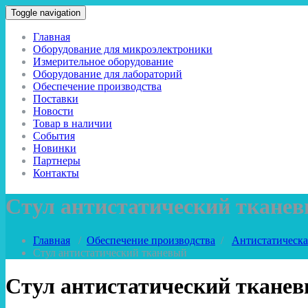
Toggle navigation
Главная
Оборудование для микроэлектроники
Измерительное оборудование
Оборудование для лабораторий
Обеспечение производства
Поставки
Новости
Товар в наличии
События
Новинки
Партнеры
Контакты
Стул антистатический ткане
Главная
/
Обеспечение производства
/
Антистатическа
Стул антистатический тканевый
Стул антистатический ткане