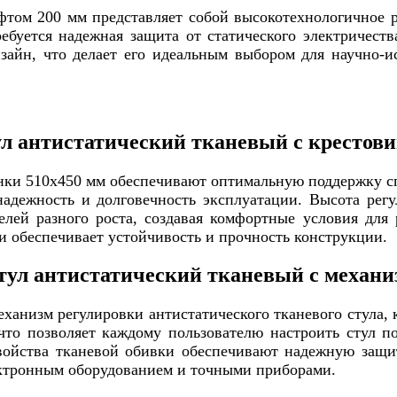
фтом 200 мм представляет собой высокотехнологичное р
буется надежная защита от статического электричества
зайн, что делает его идеальным выбором для научно-и
л антистатический тканевый с крестов
инки 510х450 мм обеспечивают оптимальную поддержку с
 надежность и долговечность эксплуатации. Высота рег
телей разного роста, создавая комфортные условия для
и обеспечивает устойчивость и прочность конструкции.
тул антистатический тканевый с механи
ханизм регулировки антистатического тканевого стула, 
что позволяет каждому пользователю настроить стул п
войства тканевой обивки обеспечивают надежную защит
ектронным оборудованием и точными приборами.