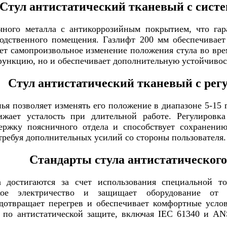
Стул антистатический тканевый с сист
очного металла с антикоррозийным покрытием, что га
водственного помещения. Газлифт 200 мм обеспечивае
ет самопроизвольное изменение положения стула во вр
ункцию, но и обеспечивает дополнительную устойчивост
Стул антистатический тканевый с рег
ья позволяет изменять его положение в диапазоне 5-15 
жает усталость при длительной работе. Регулировка
ержку поясничного отдела и способствует сохранени
требуя дополнительных усилий со стороны пользователя
Стандарты стула антистатического
а достигаются за счет использования специальной т
кое электричество и защищает оборудование от 
дотвращает перегрев и обеспечивает комфортные услов
 по антистатической защите, включая IEC 61340 и AN