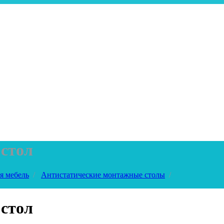
стол
я мебель
/
Антистатические монтажные столы
/
 стол