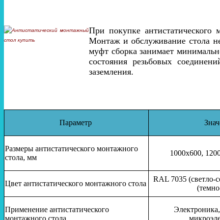
При покупке антистатического 
Монтаж и обслуживание стола не
муфт сборка занимает минимальн
состояния резьбовых соединени
заземления.
Параметр
Знач
Размеры антистатического монтажного
1000х600, 120
стола, мм
RAL 7035 (светло-
Цвет
антистатического монтажного стола
(темно
Применение
антистатического
Электроника,
монтажного стола
микроэл