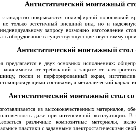
Антистатический монтажный ст
а стандартно покрываются полиэфирной порошковой кр
ет не только эстетичный внешний вид, но и надежну
индивидуальному запросу возможно изготовление сто
вать оборудование в существующую цветовую гамму про
Антистатический монтажный стол 
л предлагается в двух основных исполнениях: общепр
 зависимости от требований к защите от электростат
ешницу, полки и перфорированный экран, изготавли
 токопроводящими составами, а металлический каркас и
Антистатический монтажный стол со
готавливается из высококачественных материалов, об
олговечность даже при интенсивной эксплуатации. В
ользоваться различные композитные материалы, в
альные пластики с заданными электростатическими свой