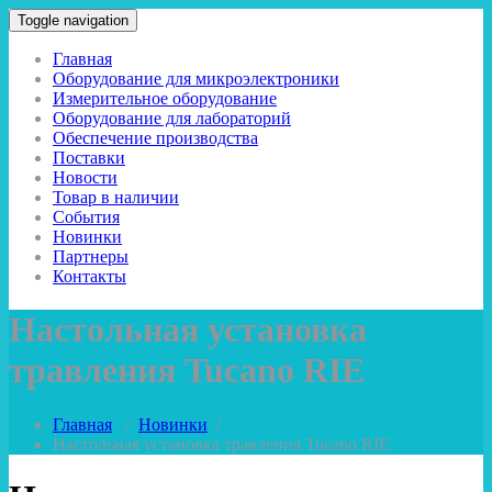
Toggle navigation
Главная
Оборудование для микроэлектроники
Измерительное оборудование
Оборудование для лабораторий
Обеспечение производства
Поставки
Новости
Товар в наличии
События
Новинки
Партнеры
Контакты
Настольная установка
травления Tucano RIE
Главная
/
Новинки
/
Настольная установка травления Tucano RIE