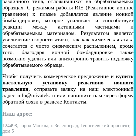
различного типа, отложившихся на обрабатываемых
образцах. С режимом работы RIE (Реактивное ионное
травление) к плазме добавляется явление ионной
бомбардировки, которое усиливает и способствует
реакции между активными частицами и
обрабатываемым материалом. Результатом является
увеличение скорости атаки, так как химическая атака
сочетается с чисто физическим распылением, кроме
того, благодаря ионной бомбардировке также
возможно удалить или анизотропно травить подложку
обрабатываемого образца.
Чтобы получить коммерческое предложение и
купить
настольную установку реактивно ионного
травления
, отправьте заявку на наш электронный
адрес info@mivatek.ru или напишите нам через форму
обратной связи в разделе Контакты.
Наш адрес:
124498, город Москва, г. Зеленоград, Георгиевский проспект,
дом 5