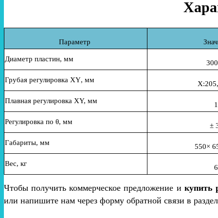
Хара
Параметр
Знач
Диаметр пластин, мм
300
Грубая регулировка XY
,
мм
X:205,
П
лавная регулировка XY, мм
1
Регулировка по
θ
, мм
± 
Габариты
, мм
55
0×
6
Вес, кг
6
Чтобы получить коммерческое предложение и
купить 
или напишите нам через форму обратной связи в раздел