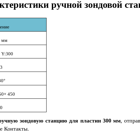
ктеристики ручной зондовой ст
ение
 мм
 Y:300
3
30°
5
0× 45
0
0
ручную зондовую станцию для пластин 300 мм
, отпра
е Контакты.