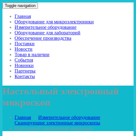
Toggle navigation
Главная
Оборудование для микроэлектроники
Измерительное оборудование
Оборудование для лабораторий
Обеспечение производства
Поставки
Новости
Товар в наличии
События
Новинки
Партнеры
Контакты
Настольный электронный
микроскоп
Главная
/
Измерительное оборудование
/
Сканирующие электронные микроскопы
/
Настольный электронный микроскоп