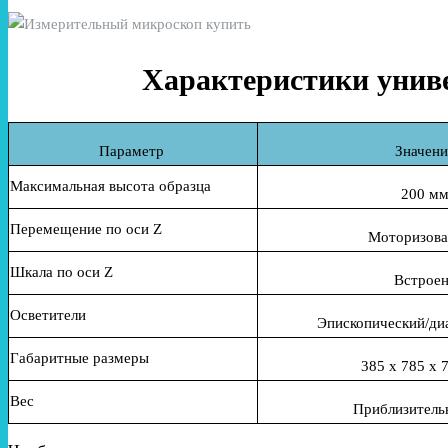
Характеристики унив
Параметр
Значени
Максимальная высота образца
200 м
Перемещение
по ос
и
Z
Моторизов
Шкала по оси Z
Встрое
Осветители
Эпископический/ди
Габаритные размеры
3
85
x
785
x
Вес
Приблизительн