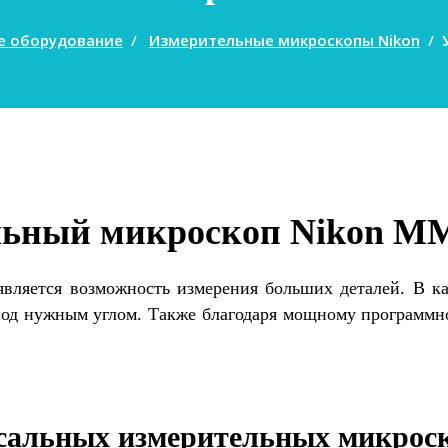
е оборудование
/
Измерительные микроскопы Nikon
/
льный микроскоп Nikon MM
вляется возможность измерения больших деталей. В к
 под нужным углом. Также благодаря мощному программн
сальных измерительных микрос