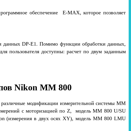
программное обеспечение E-MAX, которое позволяет
и данных DP-E1. Помимо функции обработки данных,
ля пользователя доступны: расчет по двум заданным
пов Nikon MM 800
ся различные модификации измерительной системы MM
измерений с моторизацией по Z, модель MM 800 U/SU
kon (измерения в двух осях XY), модель MM 800 LMU