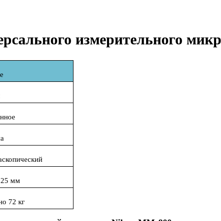
ерсального измерительного мик
е
м
анное
на
аскопический
725
мм
о 72 кг