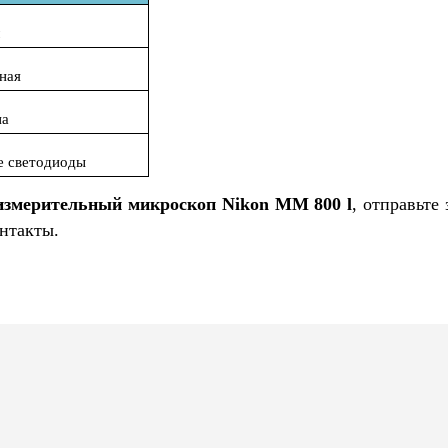
м
рная
на
е светодиоды
измерительный микроскоп Nikon MM 800 l
, отправьте
нтакты.