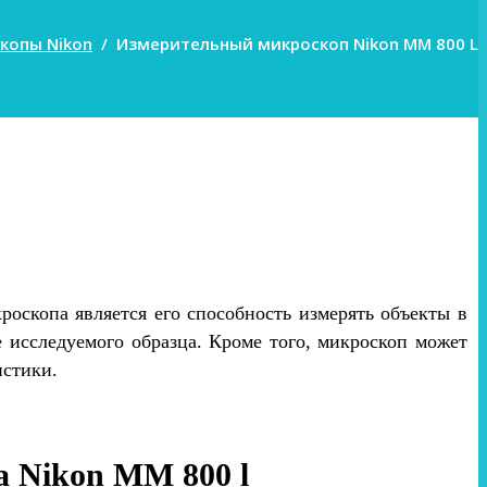
копы Nikon
/
Измерительный микроскоп Nikon MM 800 L
скопа является его способность измерять объекты в
 исследуемого образца. Кроме того, микроскоп может
истики.
 Nikon MM 800 l